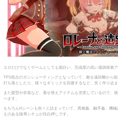
エロだけでなくゲームとしても面白い、完成度の高い遺跡探索ア
TPS視点のガンシューティングとなっていて、敵を遠距離から
打ち落としたり、様々なギミックを回避するなど、良く作り込ま
また髪型や衣装など、着せ替えアイテムも充実しているので、彼
べます。
もちろんHシーンも色々と詰まっていて、異種姦、触手姦、機械
えのある陵辱シチュが目白押しです。