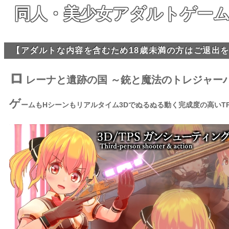
同人・美少女アダルトゲーム
【アダルトな内容を含むため18歳未満の方はご退出
ロ
レーナと遺跡の国 ～銃と魔法のトレジャー
ゲ
ームもHシーンもリアルタイム3Dでぬるぬる動く完成度の高いT