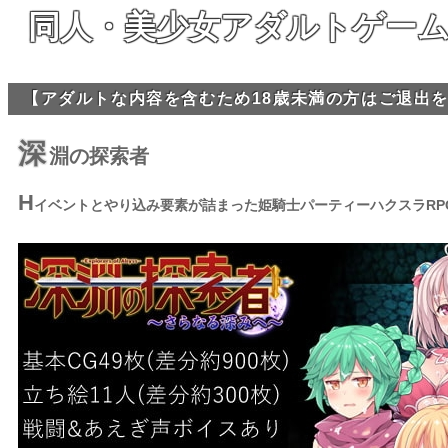
同人・美少女アダルトゲーム
【アダルトな内容を含むため18歳未満の方はご退出
深
淵の探索者
H
イベントとやり込み要素が詰まった姫騎士パーティーハクスラRP